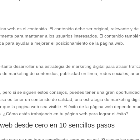
a web es el contenido. El contenido debe ser original, relevante y de 
armente para mantener a los usuarios interesados. El contenido tambié
a para ayudar a mejorar el posicionamiento de la página web.
ante desarrollar una estrategia de marketing digital para atraer tráfic
so de marketing de contenidos, publicidad en línea, redes sociales, anu
, pero si se siguen estos consejos, puedes tener una gran oportunidad
tosa es tener un contenido de calidad, una estrategia de marketing digit
er que la página web sea visible. El éxito de la página web depende m
vos. ¿Cómo estás trabajando en tu página web para lograr el éxito?
 web desde cero en 10 sencillos pasos
de cero es una tarea complicada, pero no es así. Si sigues los pasos