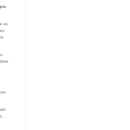
pia
ue es
tes
eb
tu
 debe
 ser
tado
o,