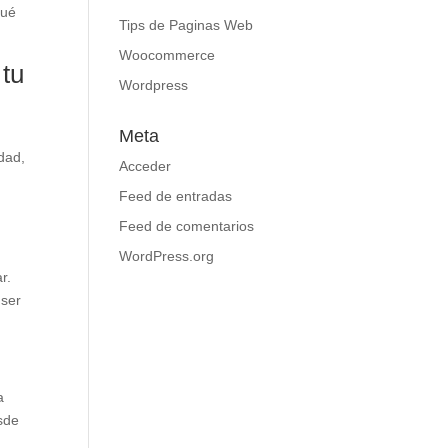
Qué
Tips de Paginas Web
Woocommerce
 tu
Wordpress
Meta
dad,
Acceder
Feed de entradas
Feed de comentarios
WordPress.org
r.
 ser
a
sde