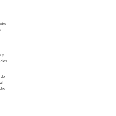
alta
n
o y
ncios
 de
al
ucho