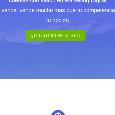
cuentas con aliado en Marketing Digital
 y vence. vende mucho mas que tu competenci
tu opción
QUIERO MI WEB SEO