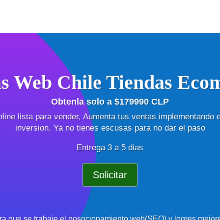
as Web Chile Tiendas Eco
Obtenla solo a $179990 CLP
line lista para vender, Aumenta tus ventas implementando 
inversion. Ya no tienes escusas para no dar el paso
Entrega 3 a 5 dias
Solicitar
ra que se trabaje el posocionamiento web(SEO) y logres mejore