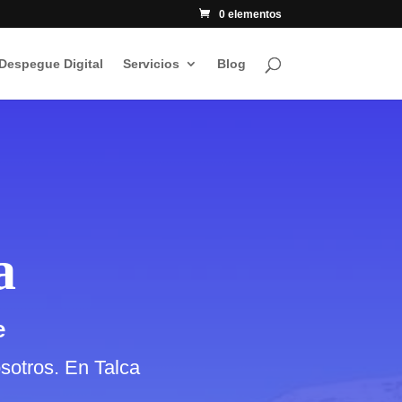
0 elementos
 Despegue Digital
Servicios
Blog
a
e
osotros. En Talca